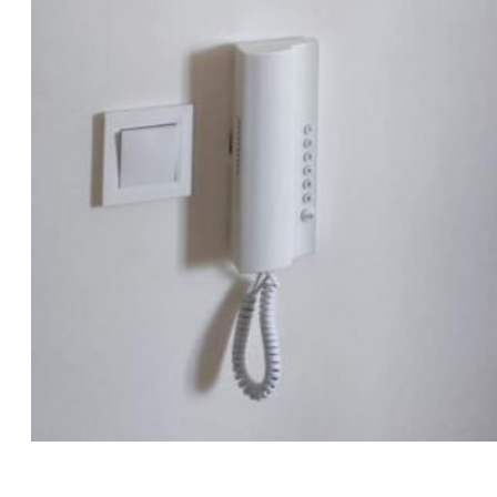
Elektroinštalačné práce v nájomných