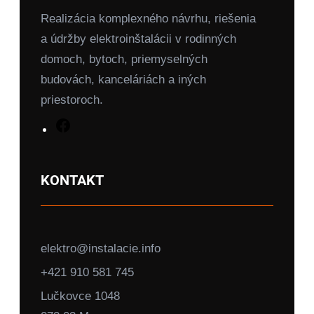
Realizácia komplexného návrhu, riešenia
a údržby elektroinštalácii v rodinných
domoch, bytoch, priemyselných
budovách, kanceláriách a iných
priestoroch.
F
a
c
KONTAKT
e
b
o
elektro@instalacie.info
o
k
+421 910 581 745
Lučkovce 1048