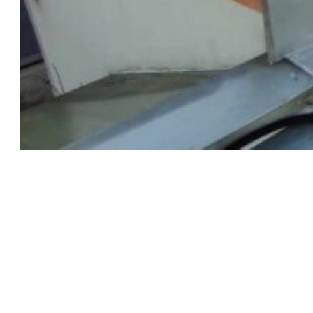
Montáž solárnych panelov