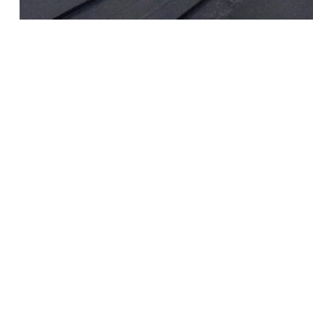
Inštalácia bleskozvodu v bytovom dome
Elektroinštalácia v bytových domoch
Montáž solárneho systému
Rekonštrukcia elektroinštalácie v
Bratislave