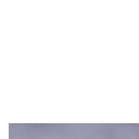
Zriadenie elektrickej prípojky
Montáž špeciálneho osvetlenia
Rekonštrukcia elektroinštalácie v bytovom
dome