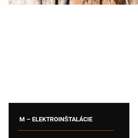
Prerábka rozvádzača v rodinnom dome v
obci Vinné
M – ELEKTROINŠTALÁCIE