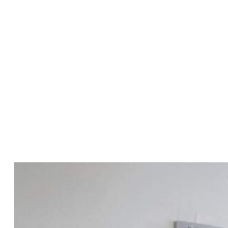
Montáž klimatizácie
Elektroinštalácia v novostavbe